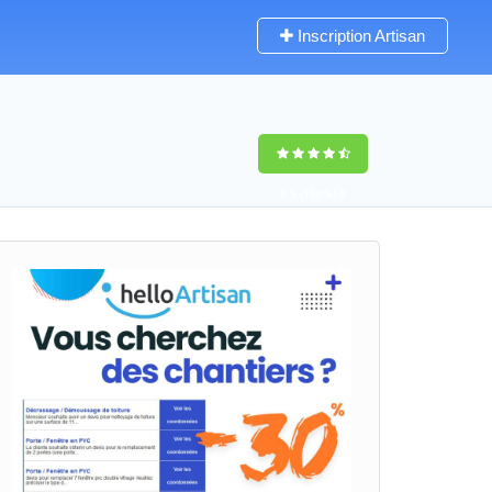
Inscription Artisan
9,5
(100%)
0
votes