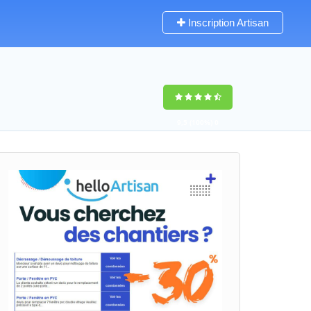
Inscription Artisan
9,5
(100%)
0
votes