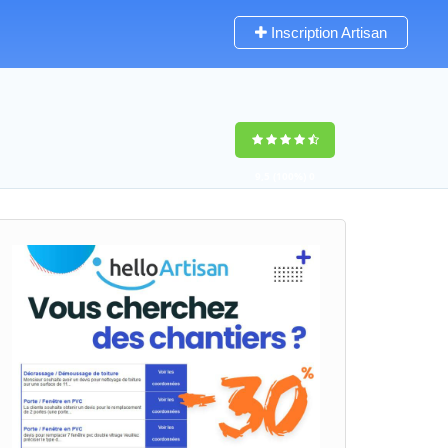
Inscription Artisan
9,5
(100%)
0
votes