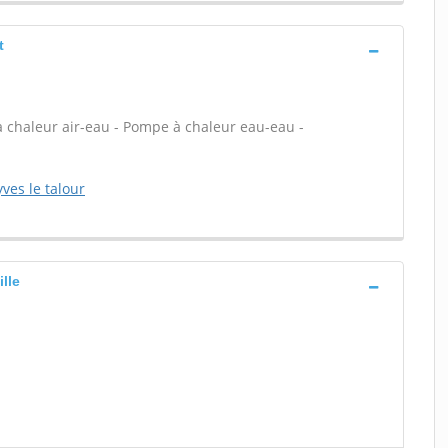
t
à chaleur air-eau - Pompe à chaleur eau-eau -
ves le talour
lle